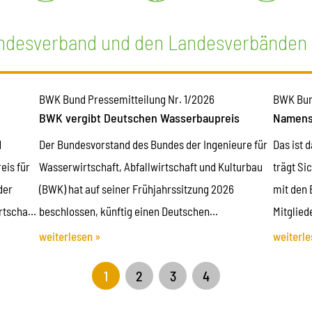
ndesverband und den Landesverbänden
BWK Bund Pressemitteilung Nr. 1/2026
BWK Bu
BWK vergibt Deutschen Wasserbaupreis
Namens
d
Der Bundesvorstand des Bundes der Ingenieure für
Das ist 
eis für
Wasserwirtschaft, Abfallwirtschaft und Kulturbau
trägt Si
der
(BWK) hat auf seiner Frühjahrssitzung 2026
mit den 
tschaft,
beschlossen, künftig einen Deutschen
Mitglied
nik. Mit
Wasserbaupreis zu vergeben, mit dem
Es ist s
weiterlesen »
weiterle
er BWK
Spitzenleistungen des wasserwirtschaftlichen
sucht e
1
2
3
4
en und
Ingenieurwesens ausgezeichnet werden, die
t,
Nachhaltigkeit, Funktionalität und Technik in