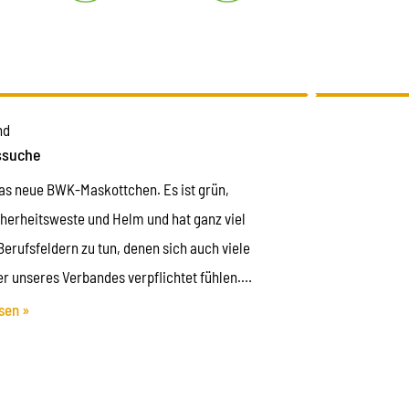
nd
suche
das neue BWK-Maskottchen. Es ist grün,
cherheitsweste und Helm und hat ganz viel
Berufsfeldern zu tun, denen sich auch viele
er unseres Verbandes verpflichtet fühlen.
ympathisch, intelligent und freundlich und es
sen »
inen Namen.