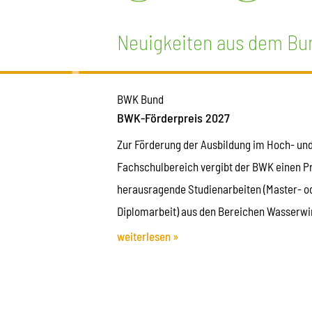
Neuigkeiten aus dem Bu
BWK Bund
BWK-Förderpreis 2027
Zur Förderung der Ausbildung im Hoch- un
Fachschulbereich vergibt der BWK einen Pr
herausragende Studienarbeiten (Master- o
Diplomarbeit) aus den Bereichen Wasserwir
Abfallwirtschaft, Kulturbau und Umwelttech
weiterlesen »
der Vergabe des BWK-Förderpreises will d
exzellente Leistungen junger Absolventinn
Absolventen der Bereiche Wasserwirtschaf