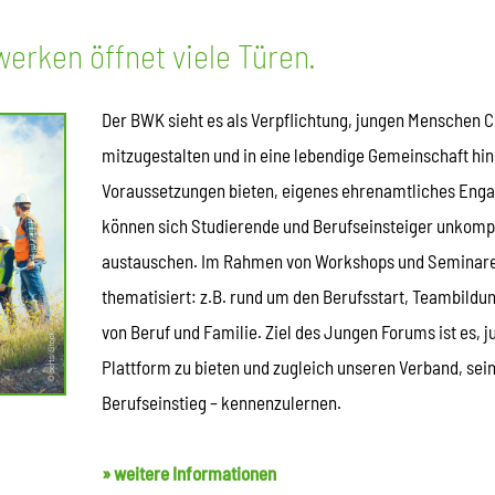
hnik
Wasserbau und Wasserwirtschaft prägen und
erken öffnet viele Türen.
olche
zugleich zeigen, dass eine funktionsfähige und den
Stand der Technik definierende wasserbauliche und
Der BWK sieht es als Verpflichtung, jungen Menschen C
lagen
wasserwirtschaftliche Infrastruktur essenzielles
mitzugestalten und in eine lebendige Gemeinschaft hin
BWK-
Element der staatlichen Daseinsvorsorge ist.
Voraussetzungen bieten, eigenes ehrenamtliches Enga
2027, in
können sich Studierende und Berufseinsteiger unkompl
austauschen. Im Rahmen von Workshops und Seminar
thematisiert: z.B. rund um den Berufsstart, Teambildu
von Beruf und Familie. Ziel des Jungen Forums ist es, 
Plattform zu bieten und zugleich unseren Verband, seine
Berufseinstieg – kennenzulernen.
» weitere Informationen